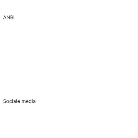
E: info@voedselbank-lisse.nl
ANBI
ANBI: Stichting Voedselbank Lisse
IBAN:
NL25 RABO 0123 1251 97
RSIN: 855897740
Sinds 1 januari 2017 heeft de Stichting Voedselbank
Lisse de ANBI status verkregen.
Sociale media